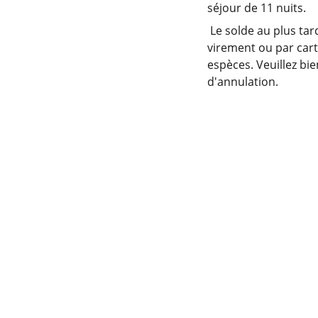
séjour de 11 nuits.
Le solde au plus tard
virement ou par carte
espèces. Veuillez bi
d'annulation.
EMAIL
TÉLÉPHONE
(+33) 061625038
info@chezdometalbert.fr