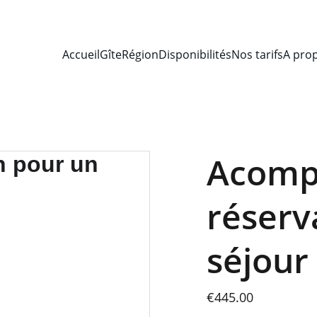
Accueil
Gîte
Région
Disponibilités
Nos tarifs
A pro
Acomp
réserv
séjour
€445.00