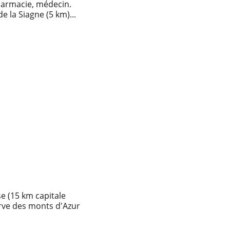
acie, médecin.          
ges de la Siagne (5 km)...
se (15 km capitale 
erve des monts d'Azur 