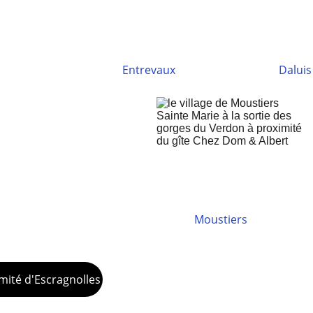
Entrevaux
Daluis
Moustiers
mité d'Escragnolles