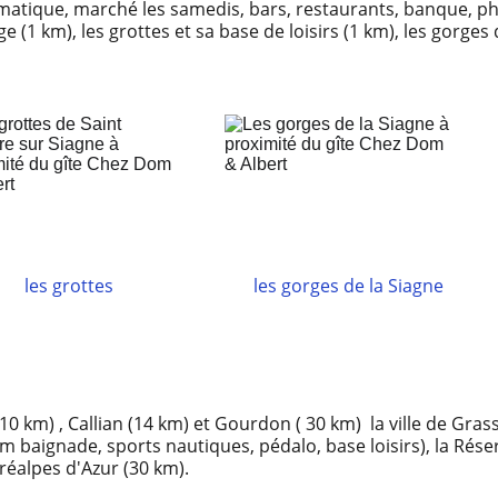
tique, marché les samedis, bars, restaurants, banque, pharm
, le vieux village (1 km), les grottes et sa base de loisirs (1 km), les gor
les grottes
les gorges de la Siagne
 (10 km) , Callian (14 km) et Gourdon ( 30 km)  la ville de Gras
km baignade, sports nautiques, pédalo, base loisirs), la Rés
pes d'Azur (30 km).              