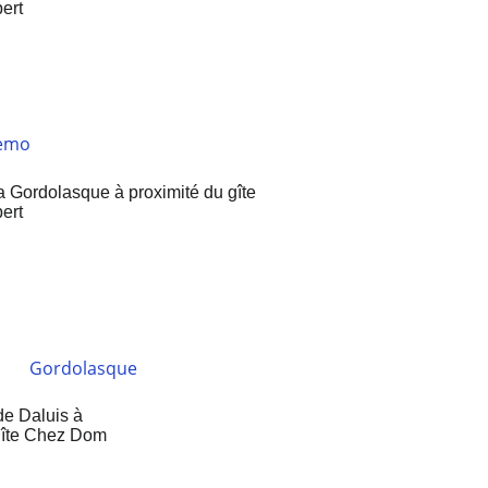
emo
Gordolasque