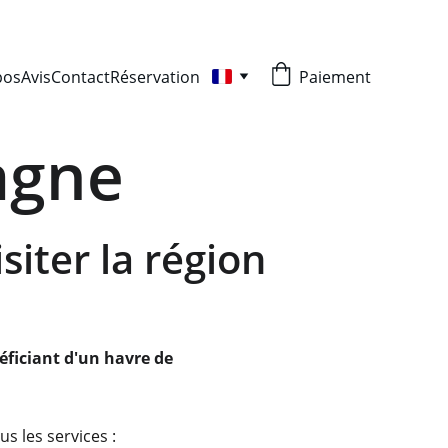
pos
Avis
Contact
Réservation
Paiement
iagne
iter la région
éficiant d'un havre de 
s les services : 