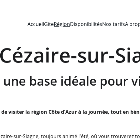
Accueil
Gîte
Région
Disponibilités
Nos tarifs
A pro
-Cézaire-sur-S
une base idéale pour vis
de visiter la région Côte d'Azur à la journée, tout en bén
ézaire-sur-Siagne, toujours animé l'été, où vous trouverez tou