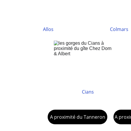
Allos
Colmars
Cians
A proximité du Tanneron
A proxi