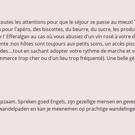
outes les attentions pour que le séjour se passe au mieux! T
 pour l'apéro, des biscottes, du beurre, du sucre, les prod
 Efferalgan au cas où vous abusiez d'un vin rosé à votre di
te :nos hôtes sont toujours aux petits soins, un accès piscin
s....tout en sachant adopter votre rythme de marche et vou
mmerce trop cher ou d'un lieu trop fréquenté). Une belle g
hulpzaam. Spreken goed Engels, zijn gezellige mensen en geve
el wandelpaden en kan je meenemen op prachtige wandelingen