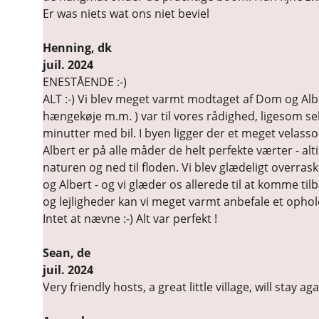
Er was niets wat ons niet beviel
Henning, dk
juil. 2024
ENESTÅENDE :-)
ALT :-) Vi blev meget varmt modtaget af Dom og Alber
hængekøje m.m. ) var til vores rådighed, ligesom se
minutter med bil. I byen ligger der et meget velas
Albert er på alle måder de helt perfekte værter - al
naturen og ned til floden. Vi blev glædeligt over
og Albert - og vi glæder os allerede til at komme tilb
og lejligheder kan vi meget varmt anbefale et opho
Intet at nævne :-) Alt var perfekt !
Sean, de
juil. 2024
Very friendly hosts, a great little village, will stay ag