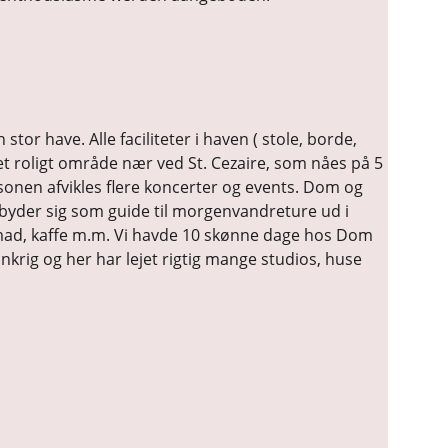
or have. Alle faciliteter i haven ( stole, borde, 
et roligt område nær ved St. Cezaire, som nåes på 5 
sonen afvikles flere koncerter og events. Dom og 
ilbyder sig som guide til morgenvandreture ud i 
nmad, kaffe m.m. Vi havde 10 skønne dage hos Dom 
rankrig og her har lejet rigtig mange studios, huse 