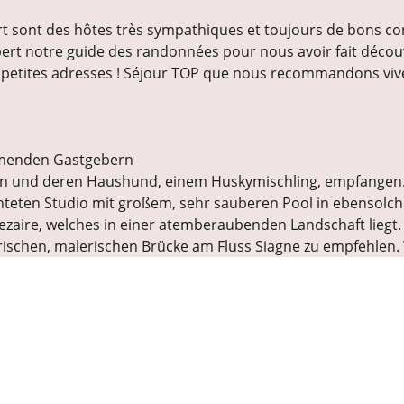
 sont des hôtes très sympathiques et toujours de bons conse
lbert notre guide des randonnées pour nous avoir fait découv
es petites adresses ! Séjour TOP que nous recommandons viv
mmenden Gastgebern
n und deren Haushund, einem Huskymischling, empfangen. 
teten Studio mit großem, sehr sauberen Pool in ebensolche
Cezaire, welches in einer atemberaubenden Landschaft liegt
ischen, malerischen Brücke am Fluss Siagne zu empfehlen
EMAIL
TÉLÉPHONE
(+33) 061625038
info@chezdometalbert.fr