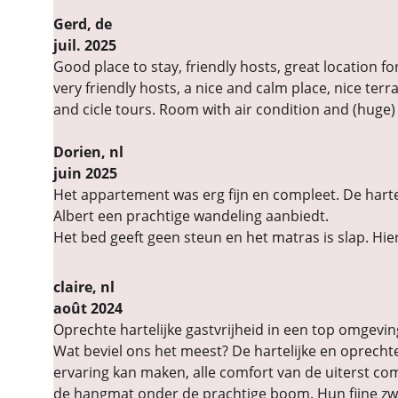
Gerd, de
juil. 2025
Good place to stay, friendly hosts, great location f
very friendly hosts, a nice and calm place, nice ter
and cicle tours. Room with air condition and (huge) T
Dorien, nl
juin 2025
Het appartement was erg fijn en compleet. De harte
Albert een prachtige wandeling aanbiedt.
Het bed geeft geen steun en het matras is slap. Hie
claire, nl
août 2024
Oprechte hartelijke gastvrijheid in een top omgevi
Wat beviel ons het meest? De hartelijke en oprechte
ervaring kan maken, alle comfort van de uiterst com
de hangmat onder de prachtige boom. Hun fijne zw