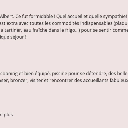
                                                                                                            
ert. Ce fut formidable ! Quel accueil et quelle sympathie!
st extra avec toutes les commodités indispensables (plaques 
 à tartiner, eau fraîche dans le frigo...) pour se sentir comme
que séjour !
cooning et bien équipé, piscine pour se détendre, des belles 
er, bronzer, visiter et rencontrer des accueillants fabuleux
n plus.