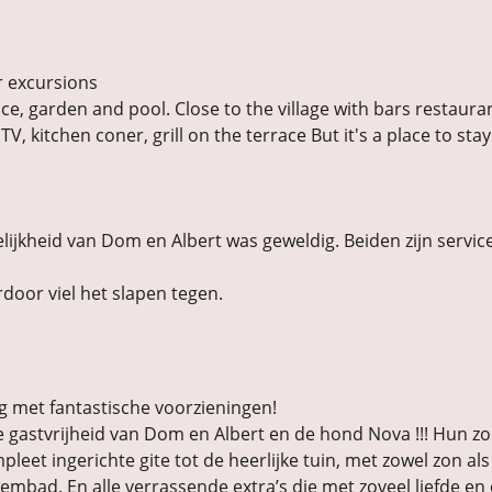
or excursions
race, garden and pool. Close to the village with bars restaur
V, kitchen coner, grill on the terrace But it's a place to stay
lijkheid van Dom en Albert was geweldig. Beiden zijn servic
rdoor viel het slapen tegen.
ng met fantastische voorzieningen!
 gastvrijheid van Dom en Albert en de hond Nova !!! Hun zorg
pleet ingerichte gite tot de heerlijke tuin, met zowel zon a
embad. En alle verrassende extra’s die met zoveel liefde 