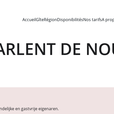
Accueil
Gîte
Région
Disponibilités
Nos tarifs
A pro
PARLENT DE NOU
                                                                                                           
ndelijke en gastvrije eigenaren.