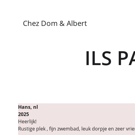
Chez Dom & Albert
ILS 
Hans, nl                                                                                    
2025
Heerlijk!
Rustige plek , fijn zwembad, leuk dorpje en zeer vrie