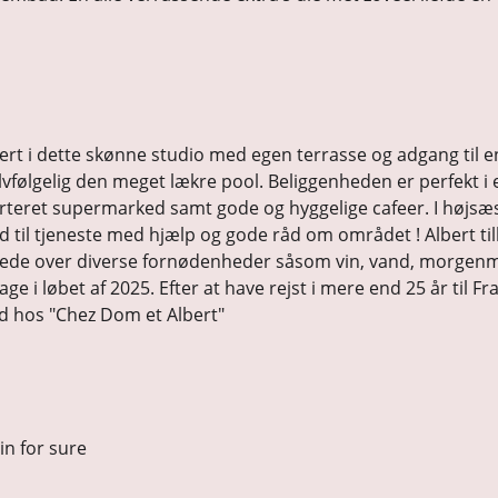
t i dette skønne studio med egen terrasse og adgang til en st
lvfølgelig den meget lækre pool. Beliggenheden er perfekt i 
sorteret supermarked samt gode og hyggelige cafeer. I højsæ
tid til tjeneste med hjælp og gode råd om området ! Albert t
raskede over diverse fornødenheder såsom vin, vand, morge
age i løbet af 2025. Efter at have rejst i mere end 25 år til F
ld hos "Chez Dom et Albert"
ain for sure