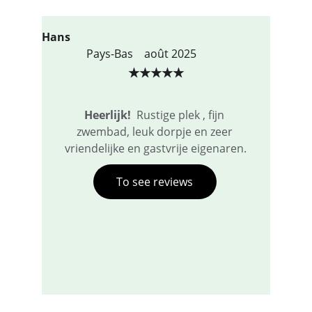
Hans
                Pays-Bas    août 2025     
★★★★★
H
e
erlijk! 
 Rustige plek , fijn 
zwembad, leuk dorpje en zeer 
vriendelijke en gastvrije eigenaren.
To see reviews