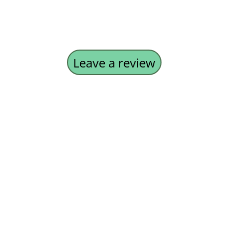
Leave a review
Contact
For any further information, just call or e-
mail us